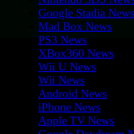
Google Stadia New
Mad Box News
PS3 News
XBox360 News
Wii U News
Wii News
Android News
iPhone News
Apple TV News
Google Daydream 