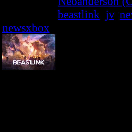
Written by:
Neoanderson (C
Étiquettes :
beastlink
,
jv
,
ne
newsxbox
Ce week-end, le studio 
Games organise une de
BeastLink, son jeu de de
ouvert à grande échell