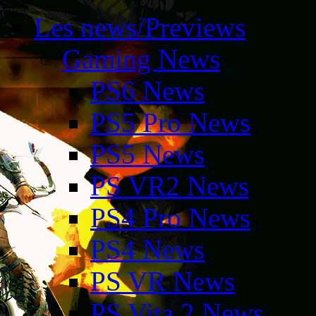
Les news/Previews
Gaming News
PS6 News
PS5 Pro News
PS5 News
PS VR2 News
PS4 Pro News
PS4 News
PS VR News
PS Vita 2 News