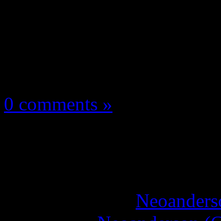
Les news/Previews
16 mai 2026
0 comments »
BeastLink : le jeu de 
end !
More articles by
Neoanderso