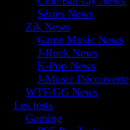
Ciné/Blu-ray News
Séries News
Zik News
Game Music News
J-Rock News
K-Pop News
J-Music Découverte
WTF/GG News
Les tests
Gaming