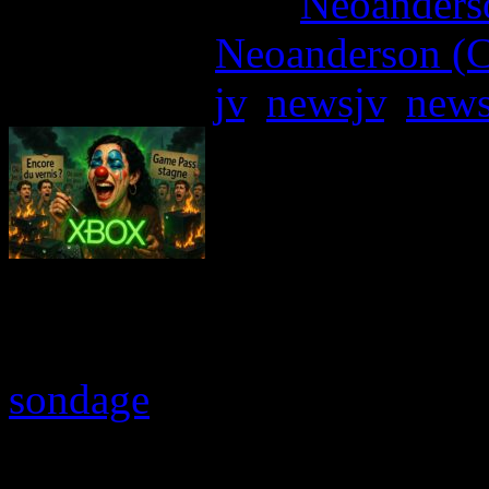
More articles by
Neoanderso
Written by:
Neoanderson (C
Étiquettes :
jv
,
newsjv
,
new
Asha Sharma, CEO de Xbox,
nom qui fait déjà couler
sondage
lancé sur X (ancie
plus tôt, où elle demandait