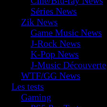
Ciné/Blu-ray News
Séries News
Zik News
Game Music News
J-Rock News
K-Pop News
J-Music Découverte
WTF/GG News
Les tests
Gaming