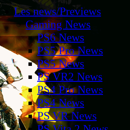
Les news/Previews
Gaming News
PS6 News
PS5 Pro News
PS5 News
PS VR2 News
PS4 Pro News
PS4 News
PS VR News
PS Vita 2 News