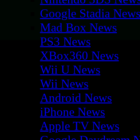
Google Stadia New
Mad Box News
PS3 News
XBox360 News
Wii U News
Wii News
Android News
iPhone News
Apple TV News
Google Daydream 