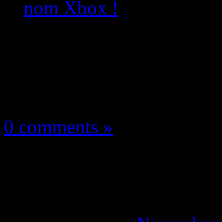
nom Xbox !
Les news/Previews
16 mai 2026
0 comments »
Asha Sharma : reconq
changeant le nom Xbo