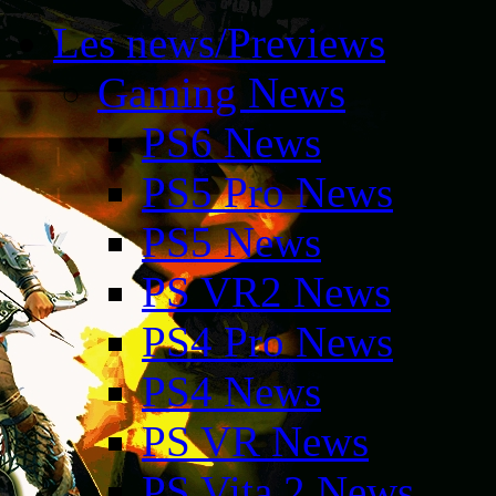
Les news/Previews
Gaming News
PS6 News
PS5 Pro News
PS5 News
PS VR2 News
PS4 Pro News
PS4 News
PS VR News
PS Vita 2 News