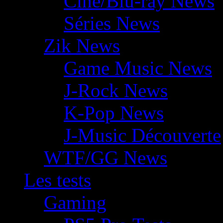
Ciné/Blu-ray News
Séries News
Zik News
Game Music News
J-Rock News
K-Pop News
J-Music Découverte
WTF/GG News
Les tests
Gaming