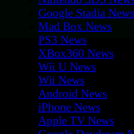
Google Stadia New
Mad Box News
PS3 News
XBox360 News
Wii U News
Wii News
Android News
iPhone News
Apple TV News
Google Daydream 