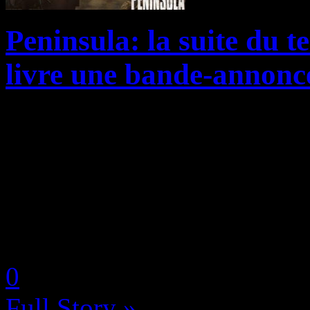
Peninsula: la suite du t
livre une bande-annon
Annoncé pour une avant-pre
Cannes 2020 avant une sortie
attendu « Peninsula » de Ye
une incroyable bande-annon
by Neoanderson (Chapitre S
0
Full Story »