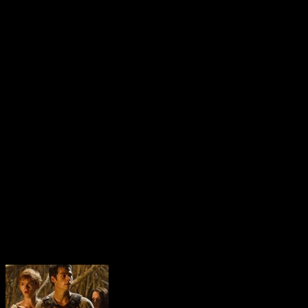
international. Très attend
simplement par les amoure
le long métrage de Wes Bal
ne pas se perdre dans les 
Et vous savez quoi? N-Gam
avant première! Alors, le r
ou va-t-il se faire huer d
demain dans toutes les bon