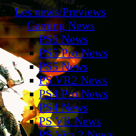
Les news/Previews
Gaming News
PS6 News
PS5 Pro News
PS5 News
PS VR2 News
PS4 Pro News
PS4 News
PS VR News
PS Vita 2 News