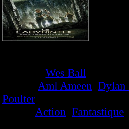
Movie Overview
Director:
Wes Ball
Actors:
Aml Ameen
,
Dylan 
Poulter
Genre:
Action
,
Fantastique