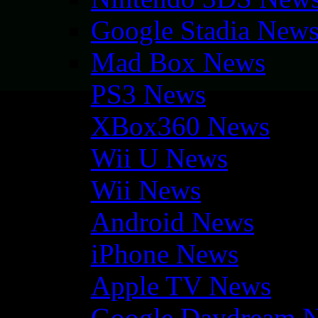
Google Stadia New
Mad Box News
PS3 News
XBox360 News
Wii U News
Wii News
Android News
iPhone News
Apple TV News
Google Daydream 