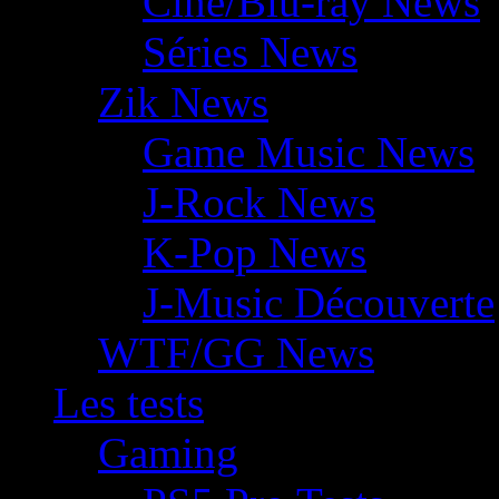
Ciné/Blu-ray News
Séries News
Zik News
Game Music News
J-Rock News
K-Pop News
J-Music Découverte
WTF/GG News
Les tests
Gaming