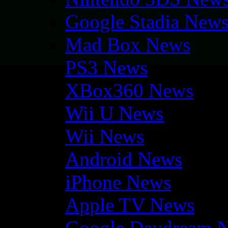
Google Stadia New
Mad Box News
PS3 News
XBox360 News
Wii U News
Wii News
Android News
iPhone News
Apple TV News
Google Daydream 