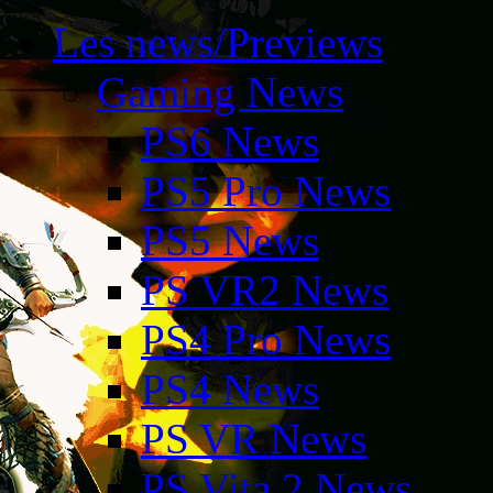
Les news/Previews
Gaming News
PS6 News
PS5 Pro News
PS5 News
PS VR2 News
PS4 Pro News
PS4 News
PS VR News
PS Vita 2 News