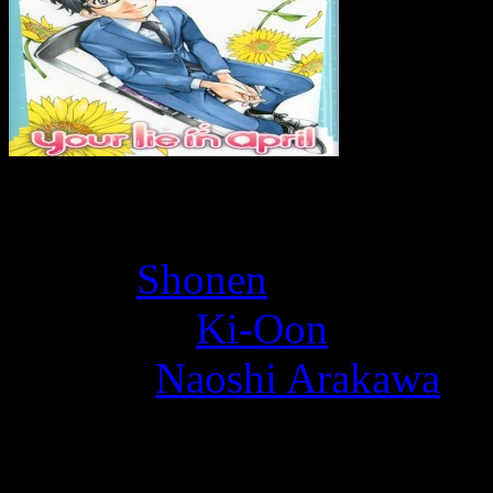
Book Overview
Genre:
Shonen
Publisher:
Ki-Oon
Author:
Naoshi Arakawa
Points positifs: