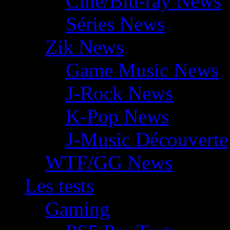
Ciné/Blu-ray News
Séries News
Zik News
Game Music News
J-Rock News
K-Pop News
J-Music Découverte
WTF/GG News
Les tests
Gaming