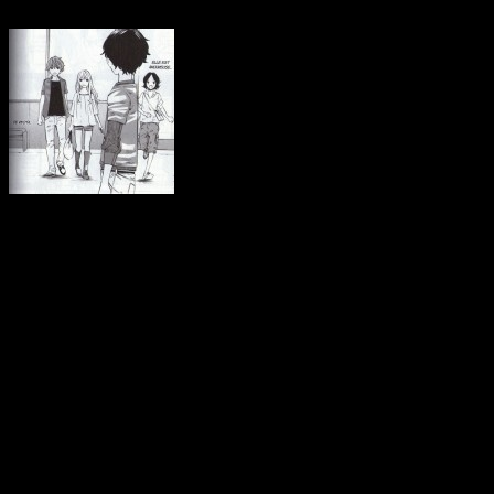
Kosei est encore une fois
victime de ses phobies…
et la belle Kaori le
dénigre complètement
C’est à présent au tour de
qu’il avait presque réussi à
mère le hante à nouveau ju
piano! Paralysé, il ne s’ent