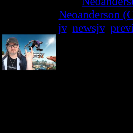
More articles by
Neoanderso
Written by:
Neoanderson (C
Étiquettes :
jv
,
newsjv
,
prev
Saga phare du skateboa
PlayStation première du 
connu tellement d’opus a
aujourd’hui à l’ère des 