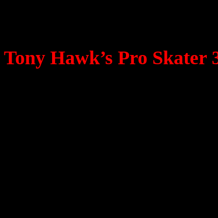
Pipe ? La réponse dans 
4K !
Tony Hawk’s Pro Skater 3