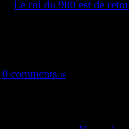
Le roi du 900 est de retou
Les vidéos
27 juin 2025
0 comments »
Tony Hawk’s Pro Skat
PS5 Pro ! Le roi du 90