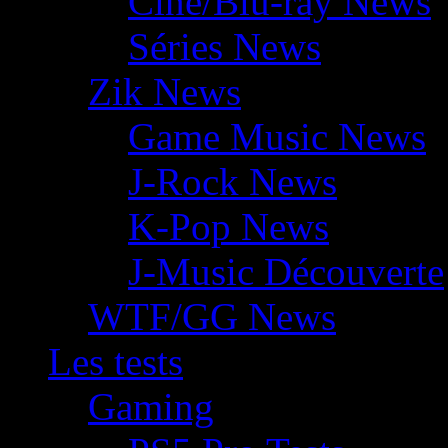
Ciné/Blu-ray News
Séries News
Zik News
Game Music News
J-Rock News
K-Pop News
J-Music Découverte
WTF/GG News
Les tests
Gaming