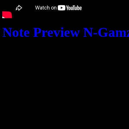
Note Preview N-Gamz
Proposant un sacré fo
illustres aînés, une band
tricks spéciaux qui en 
skaters, ce Tony Hawk’
encore meilleur que la co
regrettera la disparitio