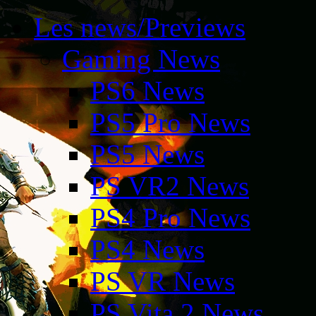
Les news/Previews
Gaming News
PS6 News
PS5 Pro News
PS5 News
PS VR2 News
PS4 Pro News
PS4 News
PS VR News
PS Vita 2 News