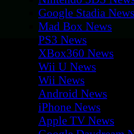
Google Stadia New
Mad Box News
PS3 News
XBox360 News
Wii U News
Wii News
Android News
iPhone News
Apple TV News
Google Daydream 