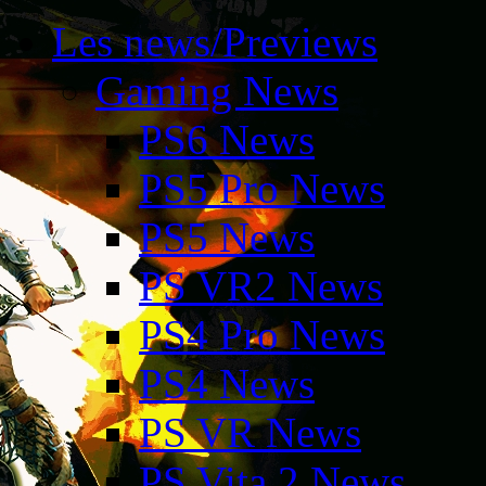
Les news/Previews
Gaming News
PS6 News
PS5 Pro News
PS5 News
PS VR2 News
PS4 Pro News
PS4 News
PS VR News
PS Vita 2 News