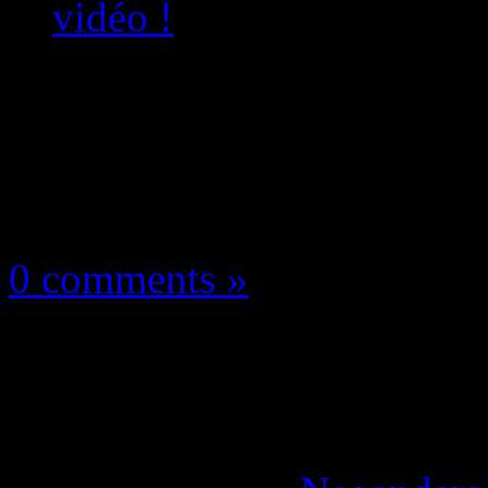
vidéo !
Les news/Previews
15 mai 2025
0 comments »
Wuchang: Fallen Feat
physique en vidéo !