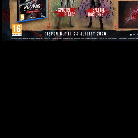
WUCHANG: Fallen
Edition
comprendra le jeu
contenus bonus :
Ensemble de costume Spe
Ensemble de costume Spe
Massue de Guerre Vermil