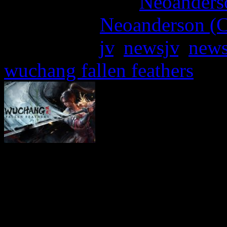
More articles by
Neoanderso
Written by:
Neoanderson (C
Étiquettes :
jv
,
newsjv
,
news
wuchang fallen feathers
505 Games, le dévelo
Entertainment France so
prochaine de
WUCHANG: