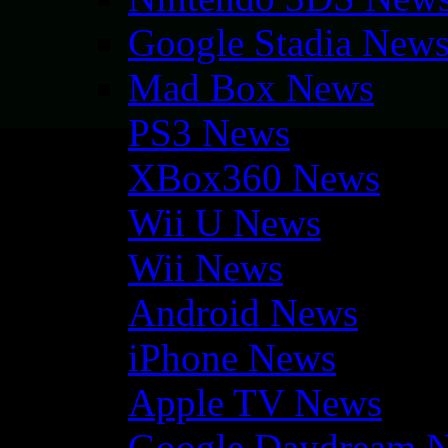
Google Stadia New
Mad Box News
PS3 News
XBox360 News
Wii U News
Wii News
Android News
iPhone News
Apple TV News
Google Daydream 