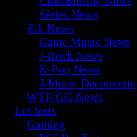
Ciné/Blu-ray News
Séries News
Zik News
Game Music News
J-Rock News
K-Pop News
J-Music Découverte
WTF/GG News
Les tests
Gaming