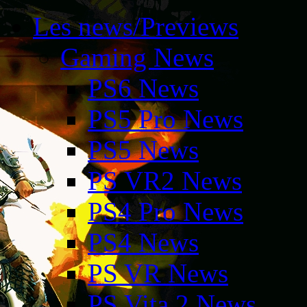
Les news/Previews
Gaming News
PS6 News
PS5 Pro News
PS5 News
PS VR2 News
PS4 Pro News
PS4 News
PS VR News
PS Vita 2 News