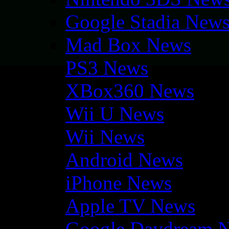
Google Stadia New
Mad Box News
PS3 News
XBox360 News
Wii U News
Wii News
Android News
iPhone News
Apple TV News
Google Daydream 