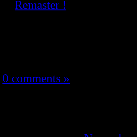
Remaster !
Les news/Previews
14 mai 2022
0 comments »
Alan Wake 2 : Artwork
Switch du Remaster !