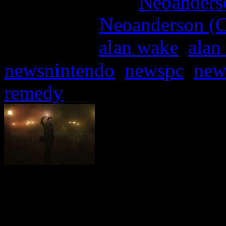
More articles by
Neoanderso
Written by:
Neoanderson (C
Étiquettes :
alan wake
,
alan
newsnintendo
,
newspc
,
new
remedy
Histoire de fêter comme il
de la sortie du cultissim