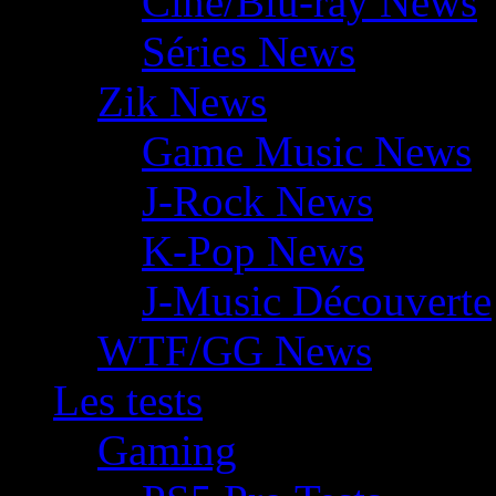
Ciné/Blu-ray News
Séries News
Zik News
Game Music News
J-Rock News
K-Pop News
J-Music Découverte
WTF/GG News
Les tests
Gaming