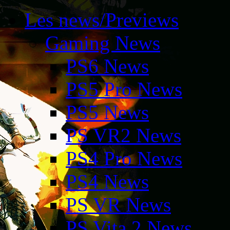
Les news/Previews
Gaming News
PS6 News
PS5 Pro News
PS5 News
PS VR2 News
PS4 Pro News
PS4 News
PS VR News
PS Vita 2 News