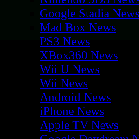
Google Stadia New
Mad Box News
PS3 News
XBox360 News
Wii U News
Wii News
Android News
iPhone News
Apple TV News
Google Daydream 