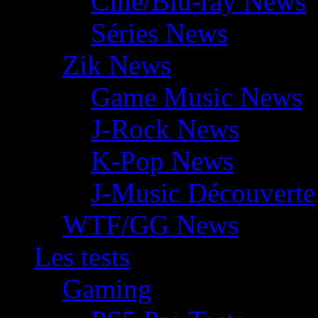
Ciné/Blu-ray News
Séries News
Zik News
Game Music News
J-Rock News
K-Pop News
J-Music Découverte
WTF/GG News
Les tests
Gaming