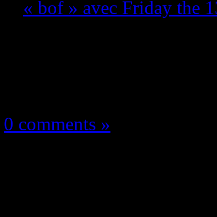
« bof » avec Friday the 
Les news/Previews
26 septembre 2018
0 comments »
PlayStation Plus Octo
un mois très « bof » a
Laser League