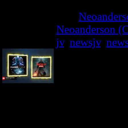
More articles by
Neoanderso
Written by:
Neoanderson (C
Étiquettes :
jv
,
newsjv
,
new
Alors qu’on trouvait déjà le
aux abonnés du Xbox Live 
leur section Next-Gen mais 