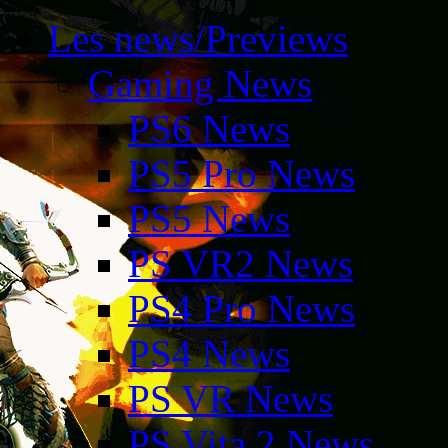
Les news/Previews
Gaming News
PS6 News
PS5 Pro News
PS5 News
PS VR2 News
PS4 Pro News
PS4 News
PS VR News
PS Vita 2 News