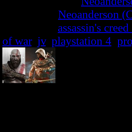
More articles by
Neoanderso
Written by:
Neoanderson (C
Étiquettes :
assassin's creed
of war
,
jv
,
playstation 4
,
pr
Durant une interview donné
Game Informer, le Directeu
4 est revenu sur le choix 