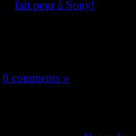
fait peur à Sony!
Les news/Previews
18 janvier 2018
0 comments »
God of War PS4 se si
Origins a fait peur à 