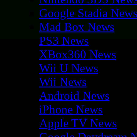
Google Stadia New
Mad Box News
PS3 News
XBox360 News
Wii U News
Wii News
Android News
iPhone News
Apple TV News
Google Daydream 