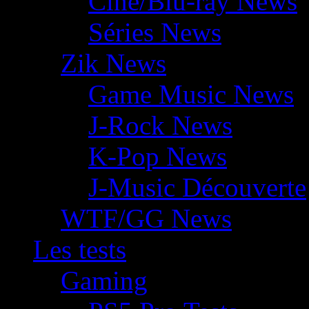
Ciné/Blu-ray News
Séries News
Zik News
Game Music News
J-Rock News
K-Pop News
J-Music Découverte
WTF/GG News
Les tests
Gaming