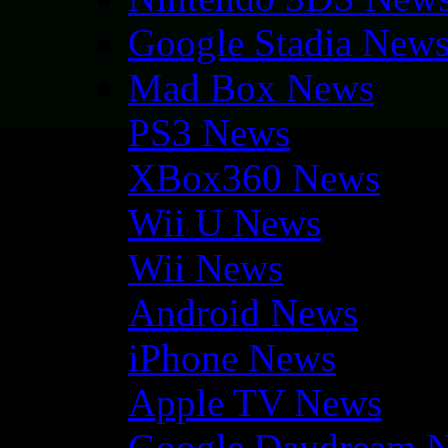
Google Stadia New
Mad Box News
PS3 News
XBox360 News
Wii U News
Wii News
Android News
iPhone News
Apple TV News
Google Daydream 