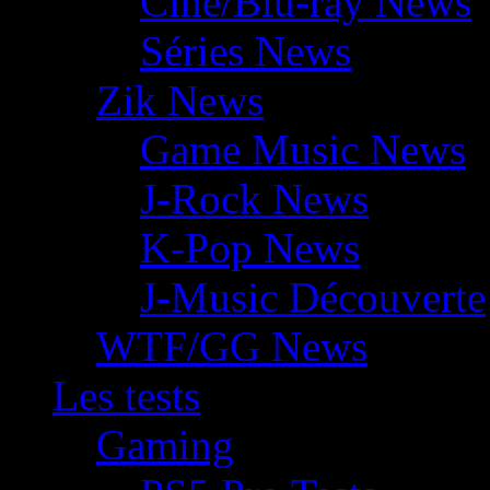
Ciné/Blu-ray News
Séries News
Zik News
Game Music News
J-Rock News
K-Pop News
J-Music Découverte
WTF/GG News
Les tests
Gaming