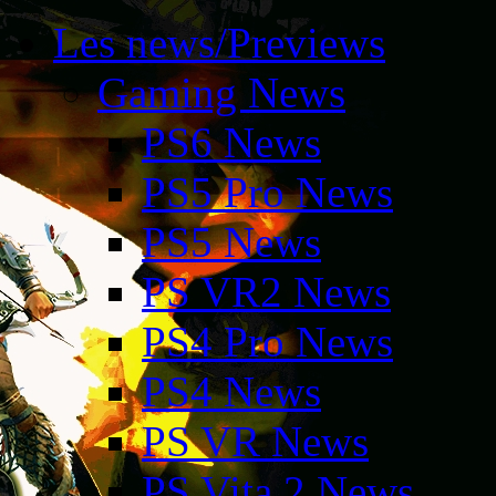
Les news/Previews
Gaming News
PS6 News
PS5 Pro News
PS5 News
PS VR2 News
PS4 Pro News
PS4 News
PS VR News
PS Vita 2 News