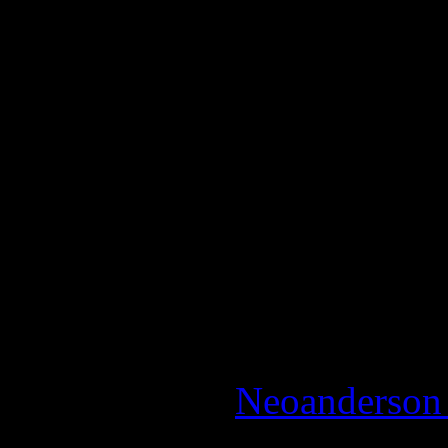
l'épisode Underworld
La Note:
4.5 / 5 - Excellent
N-Gamz d'Or!
Reviewed by:
Neoanderson 