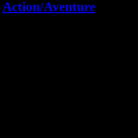
Action/Aventure
17 février 2014
Tomb Raider Definitiv
Test)