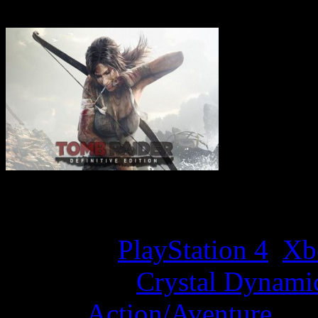
Game Overview
Platform:
PlayStation 4
,
Xb
Developer:
Crystal Dynami
Genre:
Action/Aventure