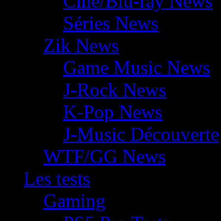
Ciné/Blu-ray News
Séries News
Zik News
Game Music News
J-Rock News
K-Pop News
J-Music Découverte
WTF/GG News
Les tests
Gaming