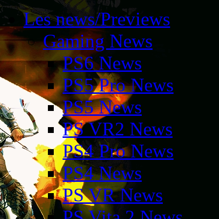
Les news/Previews
Gaming News
PS6 News
PS5 Pro News
PS5 News
PS VR2 News
PS4 Pro News
PS4 News
PS VR News
PS Vita 2 News