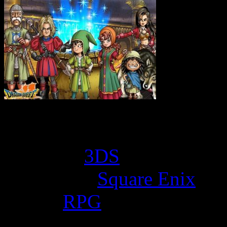
Game Overview
Platform:
3DS
Developer:
Square Enix
Genre:
RPG