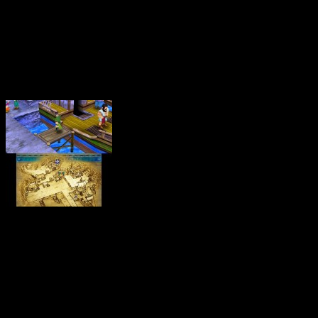
très chère 3DS. Coup de vi
Long story, short story !
« Une aventure qui
démarre comme
souvent… sur une île! »
La série des Dragon Quest 
une gifle) sous l’impulsi