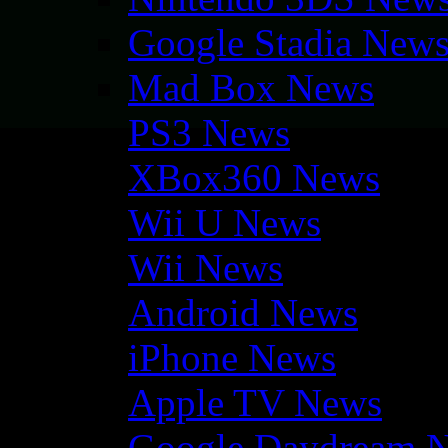
Google Stadia New
Mad Box News
PS3 News
XBox360 News
Wii U News
Wii News
Android News
iPhone News
Apple TV News
Google Daydream 