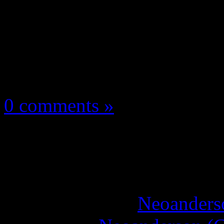
Les news/Previews
3 juin 2026
0 comments »
Onimusha Way of the 
démo !
More articles by
Neoanderso