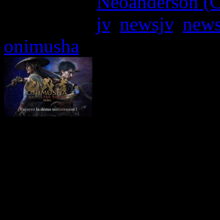
Written by:
Neoanderson (C
Étiquettes :
jv
,
newsjv
,
new
onimusha
La nuit dernière, lors d
PlayStation, Capcom a an
Sword sortira le 25 septem
Series X|S et PC (Steam 