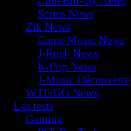
Ciné/Blu-ray News
Séries News
Zik News
Game Music News
J-Rock News
K-Pop News
J-Music Découverte
WTF/GG News
Les tests
Gaming