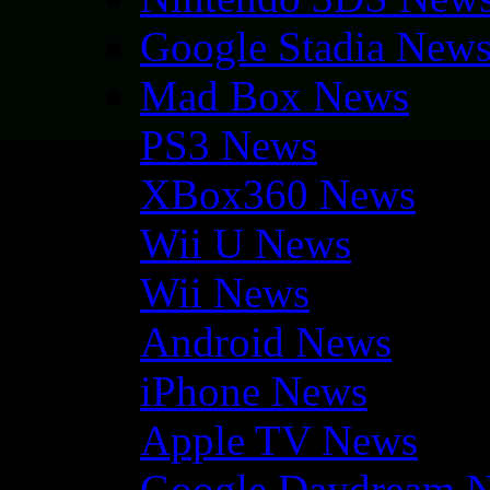
Google Stadia New
Mad Box News
PS3 News
XBox360 News
Wii U News
Wii News
Android News
iPhone News
Apple TV News
Google Daydream 