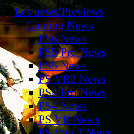
Les news/Previews
Gaming News
PS6 News
PS5 Pro News
PS5 News
PS VR2 News
PS4 Pro News
PS4 News
PS VR News
PS Vita 2 News