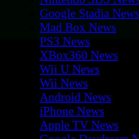
Google Stadia New
Mad Box News
PS3 News
XBox360 News
Wii U News
Wii News
Android News
iPhone News
Apple TV News
Google Daydream 