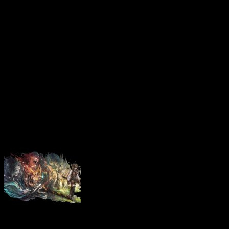
bleue pour vous payer de
autres éléments de con
Acquire ont-ils vraiment
toute forme mercantile 
aventure console/PC inoub
respecte ? La réponse dan
Le scénario d’Oct