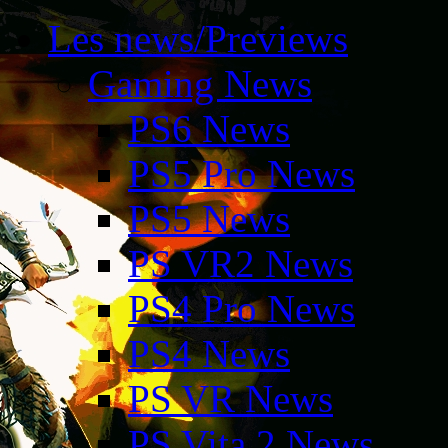
Les news/Previews
Gaming News
PS6 News
PS5 Pro News
PS5 News
PS VR2 News
PS4 Pro News
PS4 News
PS VR News
PS Vita 2 News