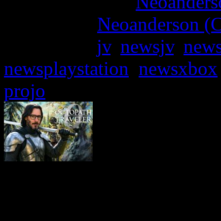
More articles by
Neoanderso
Written by:
Neoanderson (C
Étiquettes :
jv
,
newsjv
,
news
newsplaystation
,
newsxbox
projo
Octopath Traveler 0 marqu
série HD-2D de Square En