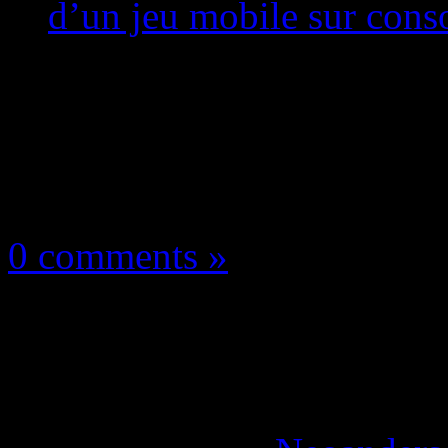
d’un jeu mobile sur conso
Les news/Previews
18 novembre 2025
0 comments »
Octopath Traveler 0 :
Remake réussi d’un je