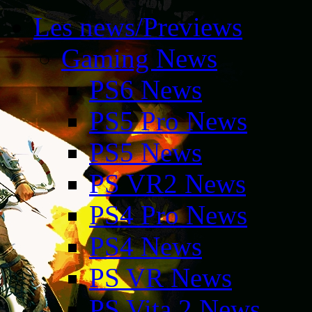
Les news/Previews
Gaming News
PS6 News
PS5 Pro News
PS5 News
PS VR2 News
PS4 Pro News
PS4 News
PS VR News
PS Vita 2 News