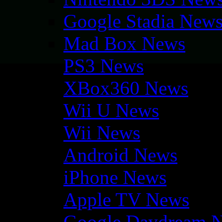
Google Stadia New
Mad Box News
PS3 News
XBox360 News
Wii U News
Wii News
Android News
iPhone News
Apple TV News
Google Daydream 