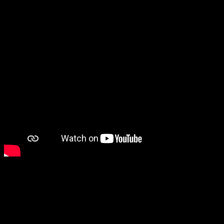
Demon Slayer: Kimetsu no
des titres phares de l’anima
plus regardée sur les plat