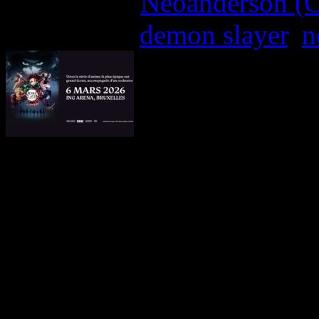
Written by:
Neoanderson (C
Étiquettes :
demon slayer
,
n
Demon Slayer in Concert, l
de l’un des mangas et anim
monde, arrive à l’ING A
plongera le public da
extraordinaire de l’univ