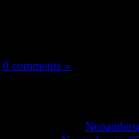
Les news/Previews
25 novembre 2025
0 comments »
Demon Slayer in Conc
!
More articles by
Neoanderso