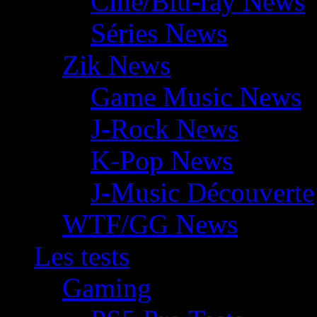
Ciné/Blu-ray News
Séries News
Zik News
Game Music News
J-Rock News
K-Pop News
J-Music Découverte
WTF/GG News
Les tests
Gaming