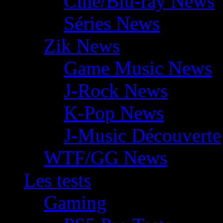
Ciné/Blu-ray News
Séries News
Zik News
Game Music News
J-Rock News
K-Pop News
J-Music Découverte
WTF/GG News
Les tests
Gaming