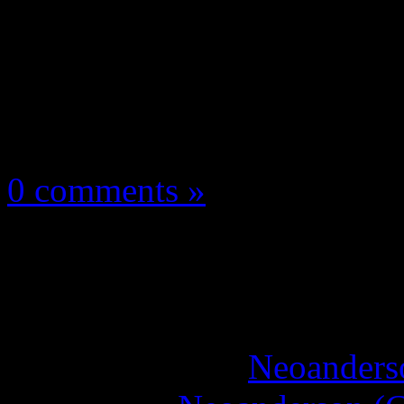
Les événements
27 septembre 2024
0 comments »
Conférence Xbox TGS
vidéo !
More articles by
Neoanderso