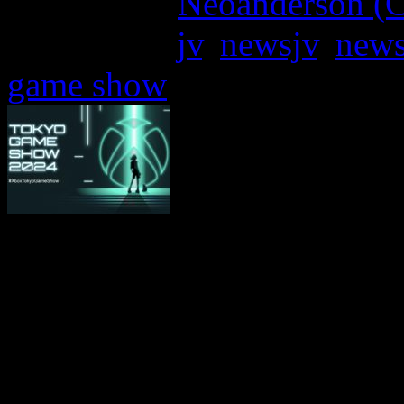
Written by:
Neoanderson (C
Étiquettes :
jv
,
newsjv
,
new
game show
Hier, Xbox a mis en avant l
du Japon et du reste de l’A
Game Show (conférence Xbo
conférence, retransmise en