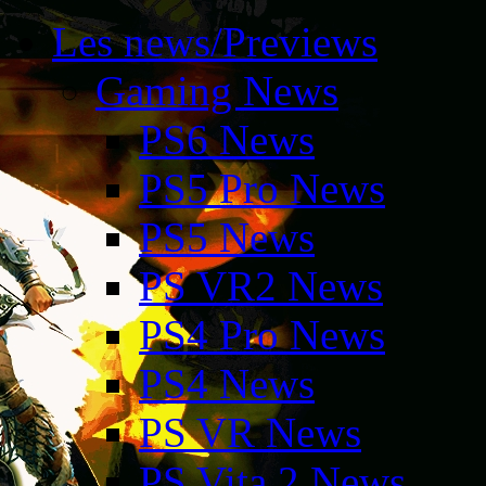
Les news/Previews
Gaming News
PS6 News
PS5 Pro News
PS5 News
PS VR2 News
PS4 Pro News
PS4 News
PS VR News
PS Vita 2 News