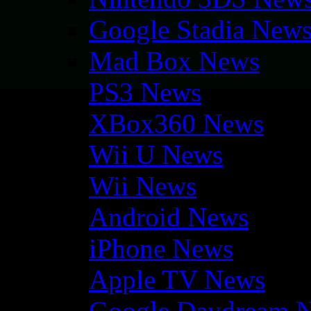
Google Stadia New
Mad Box News
PS3 News
XBox360 News
Wii U News
Wii News
Android News
iPhone News
Apple TV News
Google Daydream 