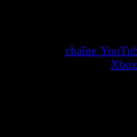
atteindre cet objectif, les j
essentiels.
Retrouvez l’intégralité 
Show sur la
chaîne YouTub
résumé complet
sur le
Xbox 