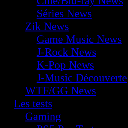
Ciné/Blu-ray News
Séries News
Zik News
Game Music News
J-Rock News
K-Pop News
J-Music Découverte
WTF/GG News
Les tests
Gaming