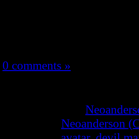
Les news/Previews
31 décembre 2023
0 comments »
Fortnite : Avatar et 
More articles by
Neoanderso
Written by:
Neoanderson (C
Étiquettes :
avatar
,
devil ma