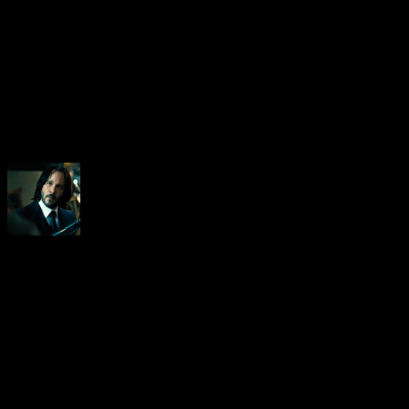
About the Author
Neoanderson (Chapitre Séba
Hardcore gamer dans l'âme, 
suis le rédacteur en chef au
vidéo-testeur de ce site (fo