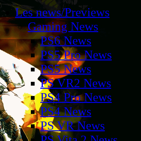
Les news/Previews
Gaming News
PS6 News
PS5 Pro News
PS5 News
PS VR2 News
PS4 Pro News
PS4 News
PS VR News
PS Vita 2 News