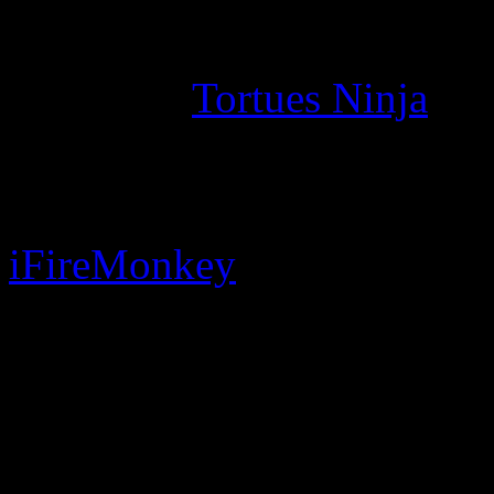
aussi de la partie avec D
encore les
Tortues Ninja
tou
Avatar et Devil May Cry !
En effet, si l’on en croit
iFireMonkey
qui cite les
d’Epic Games devrait proc
iconiques de Devil May Cry
de Capcom, et les Navis
titanesque de James Camero