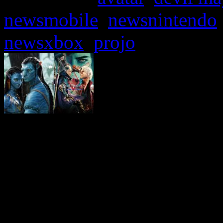
newsmobile
,
newsnintendo
newsxbox
,
projo
Fortnite, le Battle Royale l
qu’il doit proposer rég
l’engagement des joueurs e
des changements de map
nouveaux modes de jeu, de