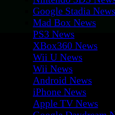
Google Stadia New
Mad Box News
PS3 News
XBox360 News
Wii U News
Wii News
Android News
iPhone News
Apple TV News
Google Daydream 