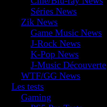
Ciné/Blu-ray News
Séries News
Zik News
Game Music News
J-Rock News
K-Pop News
J-Music Découverte
WTF/GG News
Les tests
Gaming