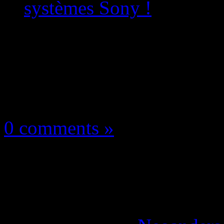
systèmes Sony !
Les news/Previews
25 septembre 2023
0 comments »
PlayStation : Des hac
les systèmes Sony !