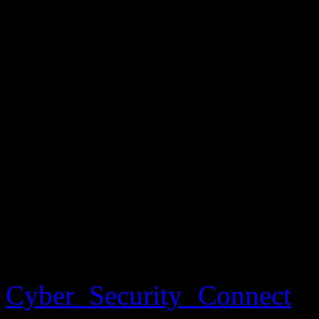
à… tous les systèmes de So
Le groupe de pirates aurai
firme nipponne et cette d
refusé de payer, ce à quoi 
« Nous avons réussi à comp
Sony. Nous ne les rançon
données parce que Sony n
SONT À VENDRE »
Cyber Security Connect
an