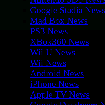
Google Stadia New
Mad Box News
PS3 News
XBox360 News
Wii U News
Wii News
Android News
iPhone News
Apple TV News
Google Daydream 