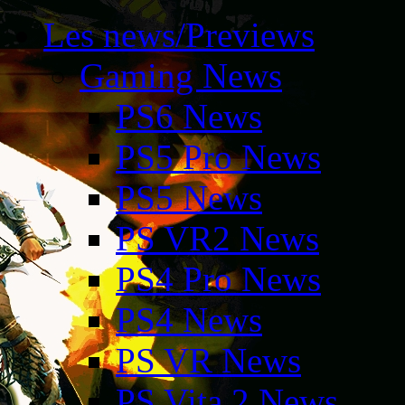
Les news/Previews
Gaming News
PS6 News
PS5 Pro News
PS5 News
PS VR2 News
PS4 Pro News
PS4 News
PS VR News
PS Vita 2 News