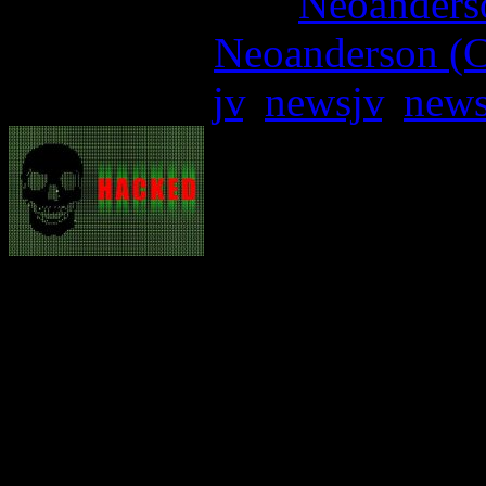
More articles by
Neoanderso
Written by:
Neoanderson (C
Étiquettes :
jv
,
newsjv
,
news
Voilà une nouvelle qui ébr
les fans PlayStation puis
Ransomed.vc affirme qu’il
moins que le fruit de son t