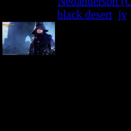
Written by:
Neoanderson (C
Étiquettes :
black desert
,
jv
Les joueurs de
Bla
désormais
incarner la c
puissantes attaques magiqu
Dague magique. Le mag
de
pouvoirs élémentair