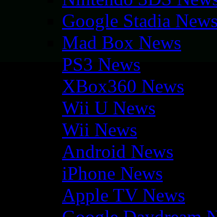
Google Stadia New
Mad Box News
PS3 News
XBox360 News
Wii U News
Wii News
Android News
iPhone News
Apple TV News
Google Daydream 