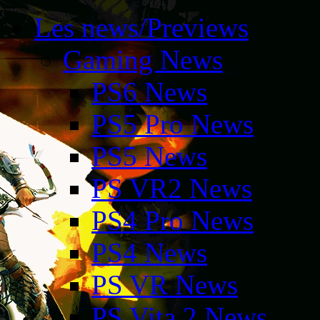
Les news/Previews
Gaming News
PS6 News
PS5 Pro News
PS5 News
PS VR2 News
PS4 Pro News
PS4 News
PS VR News
PS Vita 2 News