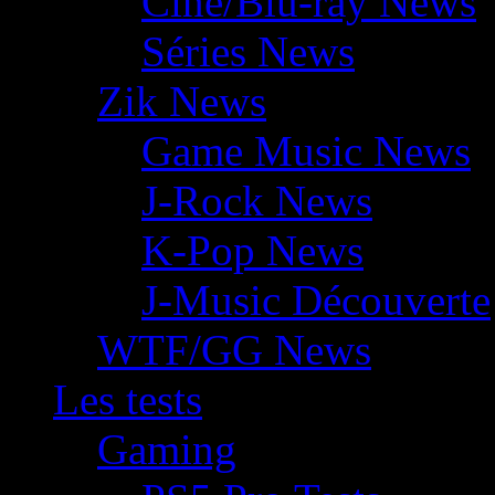
Ciné/Blu-ray News
Séries News
Zik News
Game Music News
J-Rock News
K-Pop News
J-Music Découverte
WTF/GG News
Les tests
Gaming