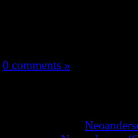
Les news/Previews
14 août 2023
0 comments »
Black Desert Mobile a
en vidéo !
More articles by
Neoanderso