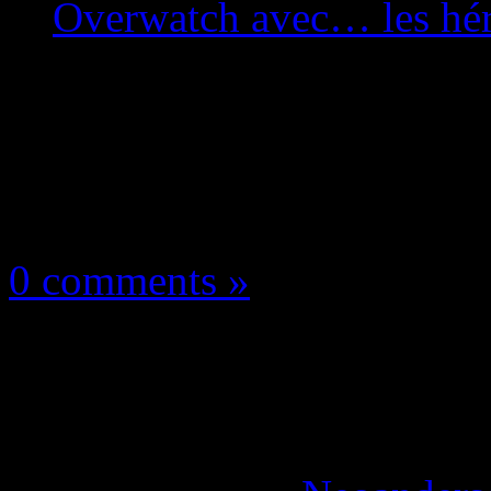
Overwatch avec… les hé
Les news/Previews
26 mai 2021
0 comments »
Creative Assembly : le
sur un Overwatch av