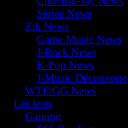
Ciné/Blu-ray News
Séries News
Zik News
Game Music News
J-Rock News
K-Pop News
J-Music Découverte
WTF/GG News
Les tests
Gaming