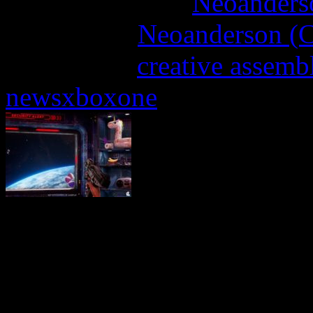
More articles by
Neoanderso
Written by:
Neoanderson (C
Étiquettes :
creative assemb
newsxboxone
Les développeurs de Creat
leur saga de jeux de stratég
donné naissance à l’un de