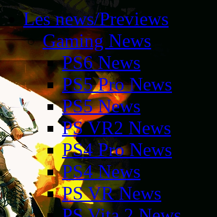
Les news/Previews
Gaming News
PS6 News
PS5 Pro News
PS5 News
PS VR2 News
PS4 Pro News
PS4 News
PS VR News
PS Vita 2 News