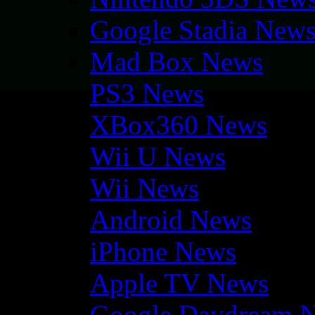
Google Stadia New
Mad Box News
PS3 News
XBox360 News
Wii U News
Wii News
Android News
iPhone News
Apple TV News
Google Daydream 