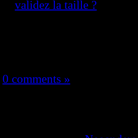
validez la taille ?
À vous la parole!
3 octobre 2020
0 comments »
PlayStation 5: La voic
YouTubeur ! Vous valid