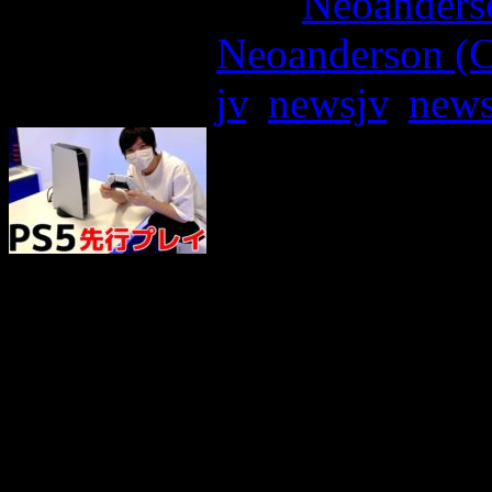
More articles by
Neoanderso
Written by:
Neoanderson (C
Étiquettes :
jv
,
newsjv
,
new
Prévue pour un lancement
nous, la PlayStation 5 n’a
séances de prises en main 
mais un YouTubeur japon