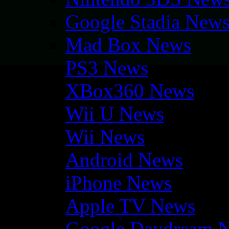
Google Stadia New
Mad Box News
PS3 News
XBox360 News
Wii U News
Wii News
Android News
iPhone News
Apple TV News
Google Daydream 