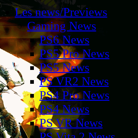
Les news/Previews
Gaming News
PS6 News
PS5 Pro News
PS5 News
PS VR2 News
PS4 Pro News
PS4 News
PS VR News
PS Vita 2 News