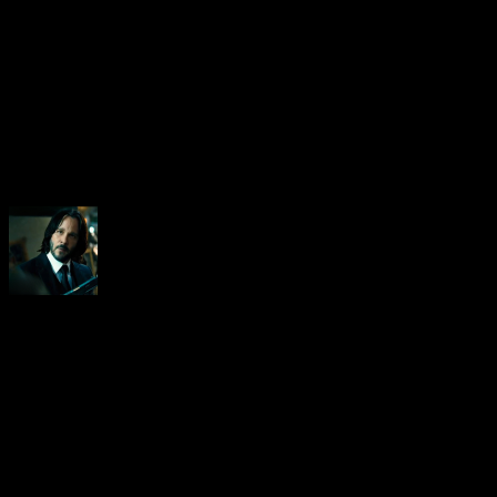
About the Author
Neoanderson (Chapitre Séba
Hardcore gamer dans l'âme, 
suis le rédacteur en chef au
vidéo-testeur de ce site (fo