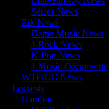
Ciné/Blu-ray News
Séries News
Zik News
Game Music News
J-Rock News
K-Pop News
J-Music Découverte
WTF/GG News
Les tests
Gaming