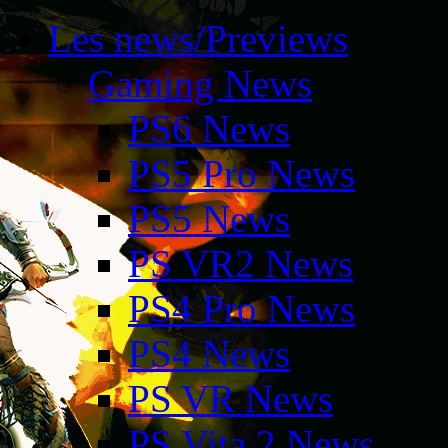
Les news/Previews
Gaming News
PS6 News
PS5 Pro News
PS5 News
PS VR2 News
PS4 Pro News
PS4 News
PS VR News
PS Vita 2 News