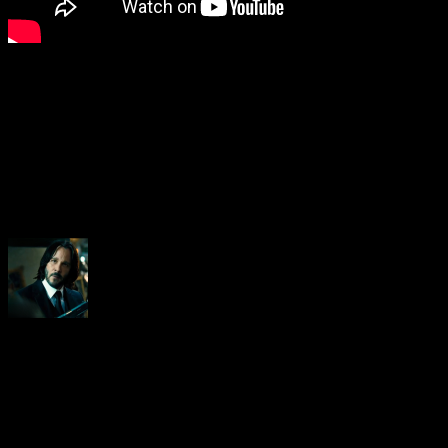
About the Author
Neoanderson (Chapitre Séba
Hardcore gamer dans l'âme, 
suis le rédacteur en chef au