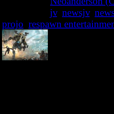
Written by:
Neoanderson (C
Étiquettes :
jv
,
newsjv
,
new
projo
,
respawn entertainme
Si Titanfall 2 n’a pas reç
innombrables qualités, 
Battlefield dans le même cr
pied au passage, la licence