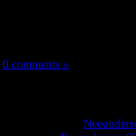
À vous la parole!
4 août 2020
0 comments »
Titanfall: EA tease un
Hypé?
More articles by
Neoanderso