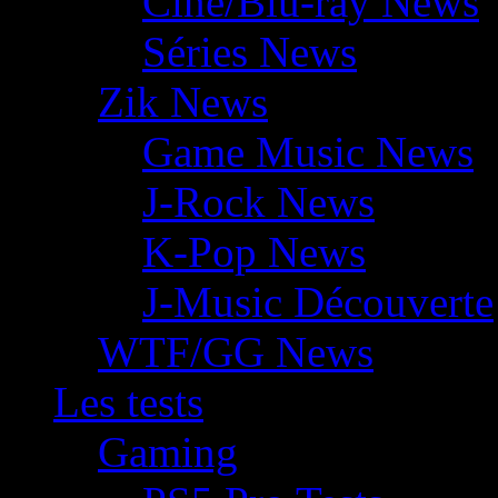
Ciné/Blu-ray News
Séries News
Zik News
Game Music News
J-Rock News
K-Pop News
J-Music Découverte
WTF/GG News
Les tests
Gaming