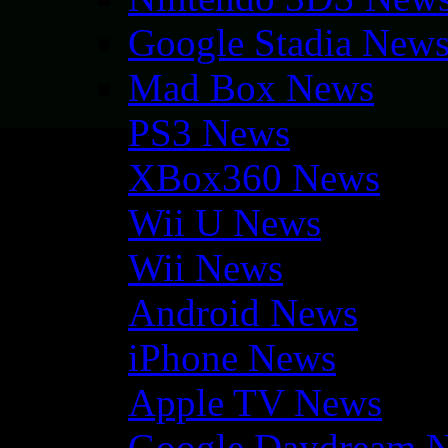
Google Stadia New
Mad Box News
PS3 News
XBox360 News
Wii U News
Wii News
Android News
iPhone News
Apple TV News
Google Daydream 