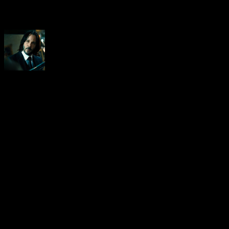
About the Author
Neoanderson (Chapitre Séba
Hardcore gamer dans l'âme, 
suis le rédacteur en chef au
vidéo-testeur de ce site (fo
d'ailleurs). Amoureux des R
Chrono Trigger, Xenogears e
de survival/horror. Niveau 