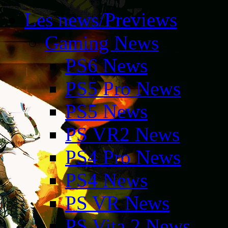
Les news/Previews
Gaming News
PS6 News
PS5 Pro News
PS5 News
PS VR2 News
PS4 Pro News
PS4 News
PS VR News
PS Vita 2 News