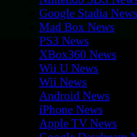
Google Stadia New
Mad Box News
PS3 News
XBox360 News
Wii U News
Wii News
Android News
iPhone News
Apple TV News
Google Daydream 