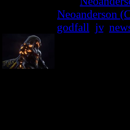
More articles by
Neoanderso
Written by:
Neoanderson (C
Étiquettes :
godfall
,
jv
,
news
Premier titre à avoir ét
exclusivité console PlaySta
PC), Godfall débarquera fo
machine, et commence donc 