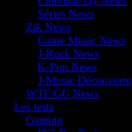
Ciné/Blu-ray News
Séries News
Zik News
Game Music News
J-Rock News
K-Pop News
J-Music Découverte
WTF/GG News
Les tests
Gaming