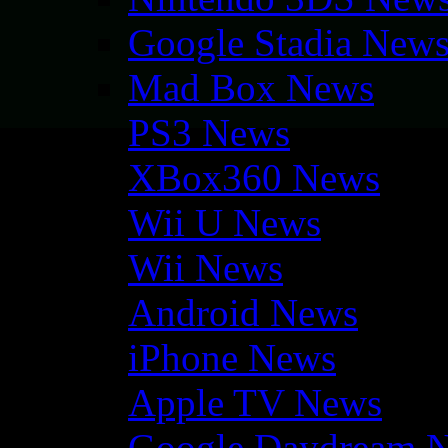
Google Stadia New
Mad Box News
PS3 News
XBox360 News
Wii U News
Wii News
Android News
iPhone News
Apple TV News
Google Daydream 