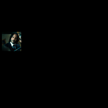
About the Author
Neoanderson (Chapitre Séba
Hardcore gamer dans l'âme, 
suis le rédacteur en chef au
vidéo-testeur de ce site (fo
d'ailleurs). Amoureux des R