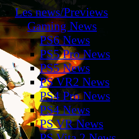
Les news/Previews
Gaming News
PS6 News
PS5 Pro News
PS5 News
PS VR2 News
PS4 Pro News
PS4 News
PS VR News
PS Vita 2 News