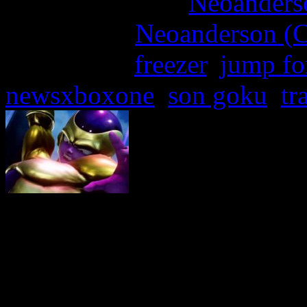
More articles by
Neoanderso
Written by:
Neoanderson (C
Étiquettes :
freezer
,
jump fo
newsxboxone
,
son goku
,
tr
La conférence X018 de Mexi
bourré d’adrénaline et… 
Bandai Namco a profité de