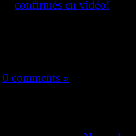
confirmés en vidéo!
Les news/Previews
11 novembre 2018
0 comments »
Jump Force: Golden 
Vegeta SSB confirmés