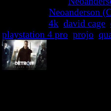
More articles by
Neoanderso
Written by:
Neoanderson (C
Étiquettes :
4k
,
david cage
,
playstation 4 pro
,
projo
,
qu
Prévu pour le 25 mai 
PlayStation 4, le nouvea
Rain) devrait tenter de rec