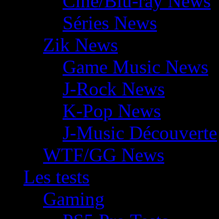
Ciné/Blu-ray News
Séries News
Zik News
Game Music News
J-Rock News
K-Pop News
J-Music Découverte
WTF/GG News
Les tests
Gaming