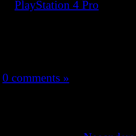
PlayStation 4 Pro
Les news/Previews
31 mars 2018
0 comments »
Detroit – Become Hu
confirmée sur PlaySta