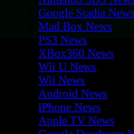
Google Stadia New
Mad Box News
PS3 News
XBox360 News
Wii U News
Wii News
Android News
iPhone News
Apple TV News
Google Daydream 