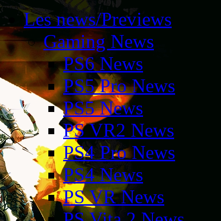
Les news/Previews
Gaming News
PS6 News
PS5 Pro News
PS5 News
PS VR2 News
PS4 Pro News
PS4 News
PS VR News
PS Vita 2 News