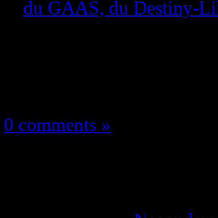
du GAAS, du Destiny-Li
Les news/Previews
10 décembre 2017
0 comments »
Sony: « Love Solo! Ja
devs à faire du GAAS,