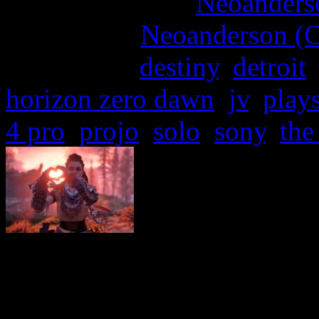
More articles by
Neoanderso
Written by:
Neoanderson (C
Étiquettes :
destiny
,
detroit
horizon zero dawn
,
jv
,
plays
4 pro
,
projo
,
solo
,
sony
,
the
C’est à un véritable cri 
gamers que nous avons 