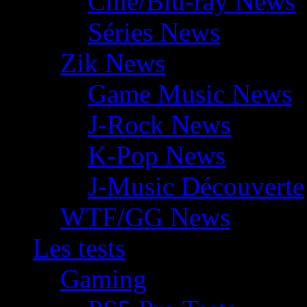
Ciné/Blu-ray News
Séries News
Zik News
Game Music News
J-Rock News
K-Pop News
J-Music Découverte
WTF/GG News
Les tests
Gaming