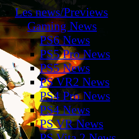
Les news/Previews
Gaming News
PS6 News
PS5 Pro News
PS5 News
PS VR2 News
PS4 Pro News
PS4 News
PS VR News
PS Vita 2 News