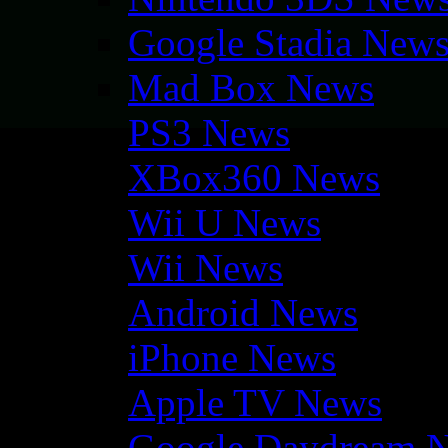
Google Stadia New
Mad Box News
PS3 News
XBox360 News
Wii U News
Wii News
Android News
iPhone News
Apple TV News
Google Daydream 