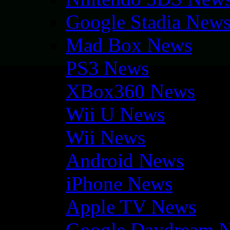
Google Stadia New
Mad Box News
PS3 News
XBox360 News
Wii U News
Wii News
Android News
iPhone News
Apple TV News
Google Daydream 