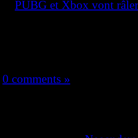
PUBG et Xbox vont râler
Les news/Previews
28 septembre 2017
0 comments »
Fortnite Battle Royal
gamers! PUBG et Xbo