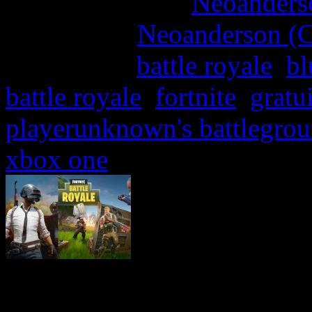
More articles by
Neoanderso
Written by:
Neoanderson (C
Étiquettes :
battle royale
,
bl
battle royale
,
fortnite
,
gratui
playerunknown's battlegro
xbox one
Epic a un appétit d’ogre 