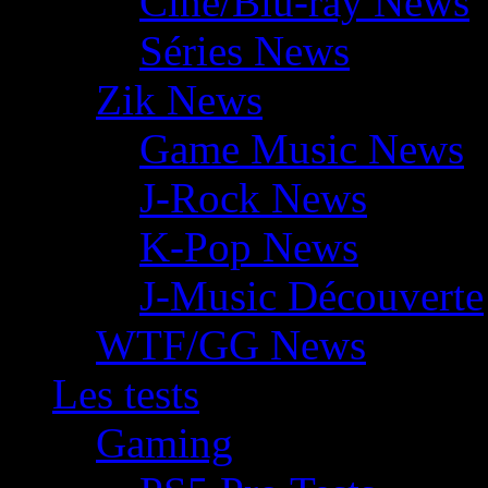
Ciné/Blu-ray News
Séries News
Zik News
Game Music News
J-Rock News
K-Pop News
J-Music Découverte
WTF/GG News
Les tests
Gaming