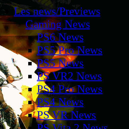
Les news/Previews
Gaming News
PS6 News
PS5 Pro News
PS5 News
PS VR2 News
PS4 Pro News
PS4 News
PS VR News
PS Vita 2 News