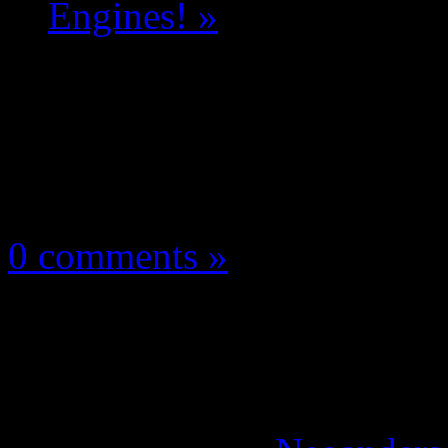
Engines! »
Les news/Previews
9 octobre 2014
0 comments »
DRIVECLUB est sorti
your Engines! »