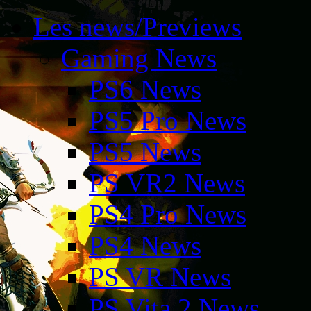
Les news/Previews
Gaming News
PS6 News
PS5 Pro News
PS5 News
PS VR2 News
PS4 Pro News
PS4 News
PS VR News
PS Vita 2 News