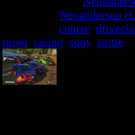
More articles by
Neoanderso
Written by:
Neoanderson (C
Étiquettes :
course
,
drivecl
projo
,
racing
,
sony
,
sortie
DRIVECLUB est disponible
sur PlayStation 4, et Sony
presse histoire de ne pas 