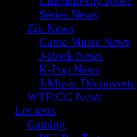
Ciné/Blu-ray News
Séries News
Zik News
Game Music News
J-Rock News
K-Pop News
J-Music Découverte
WTF/GG News
Les tests
Gaming