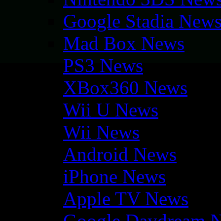
Google Stadia New
Mad Box News
PS3 News
XBox360 News
Wii U News
Wii News
Android News
iPhone News
Apple TV News
Google Daydream 