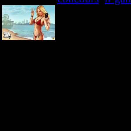
Et on les a bien méritée
depuis plus de deux ans l’
j-music CHAQUE jour, mêm
des tests, des critiques, 
comme vous les aimez! Cett
l’E3 et Japan Expo pour s’
partir d’aujourd’hui, mais