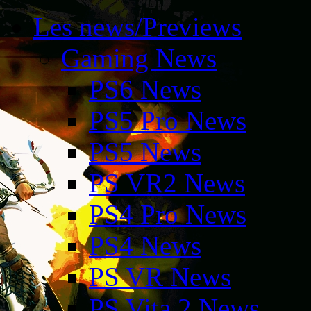
Les news/Previews
Gaming News
PS6 News
PS5 Pro News
PS5 News
PS VR2 News
PS4 Pro News
PS4 News
PS VR News
PS Vita 2 News