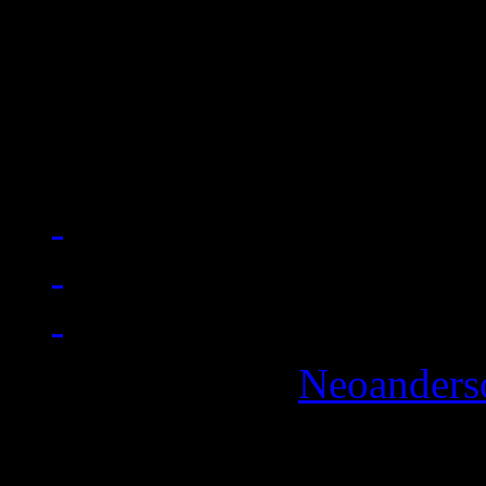
cultes étant Star Wars, Matr
Tenet. N'hésitez pas à me 
(NeoAnderson N-Gamz), mo
mon Instagram (neoanders
More articles by
Neoanderso