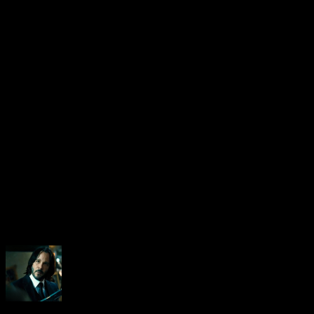
prochain avec pleeeeeeeeeee
concours bourrés de lots 
Bandai et compagnie! A très
About the Author