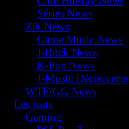
Ciné/Blu-ray News
Séries News
Zik News
Game Music News
J-Rock News
K-Pop News
J-Music Découverte
WTF/GG News
Les tests
Gaming