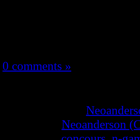
Les événements
20 juin 2014
0 comments »
N-Gamz prend 10 jour
More articles by
Neoanderso
Written by:
Neoanderson (C
Étiquettes :
concours
,
n-ga