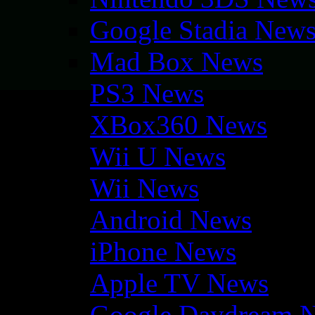
Google Stadia New
Mad Box News
PS3 News
XBox360 News
Wii U News
Wii News
Android News
iPhone News
Apple TV News
Google Daydream 