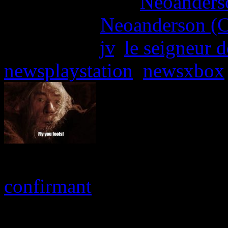
More articles by
Neoanderso
Written by:
Neoanderson (C
Étiquettes :
jv
,
le seigneur 
newsplaystation
,
newsxbox
Warhorse Studios a cré
confirmant
officiellement q
deux projets majeurs lors 