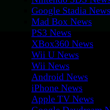
Google Stadia New
Mad Box News
PS3 News
XBox360 News
Wii U News
Wii News
Android News
iPhone News
Apple TV News
Google Daydream 