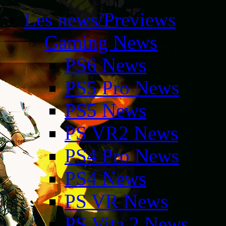
Les news/Previews
Gaming News
PS6 News
PS5 Pro News
PS5 News
PS VR2 News
PS4 Pro News
PS4 News
PS VR News
PS Vita 2 News