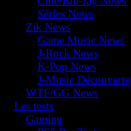
Ciné/Blu-ray News
Séries News
Zik News
Game Music News
J-Rock News
K-Pop News
J-Music Découverte
WTF/GG News
Les tests
Gaming