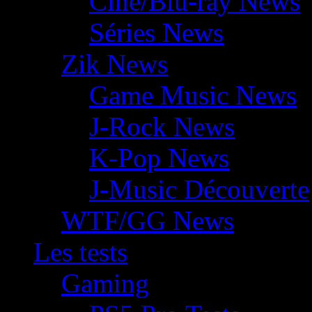
Ciné/Blu-ray News
Séries News
Zik News
Game Music News
J-Rock News
K-Pop News
J-Music Découverte
WTF/GG News
Les tests
Gaming