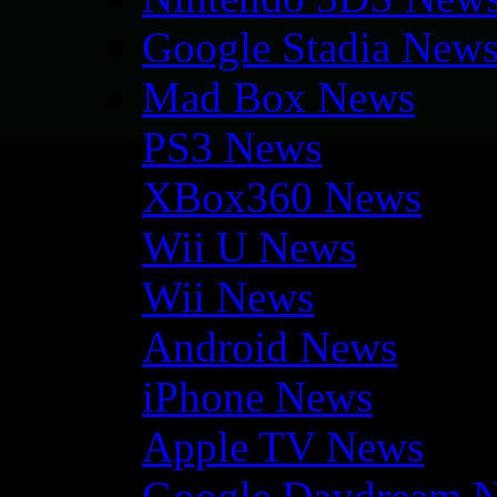
Google Stadia New
Mad Box News
PS3 News
XBox360 News
Wii U News
Wii News
Android News
iPhone News
Apple TV News
Google Daydream 