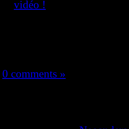
vidéo !
Les news/Previews
1 août 2024
0 comments »
Teamfight Tactics : 
dispo en vidéo !