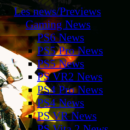
Les news/Previews
Gaming News
PS6 News
PS5 Pro News
PS5 News
PS VR2 News
PS4 Pro News
PS4 News
PS VR News
PS Vita 2 News