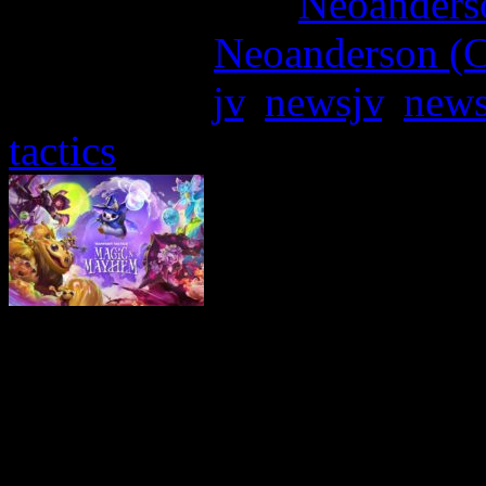
More articles by
Neoanderso
Written by:
Neoanderson (C
Étiquettes :
jv
,
newsjv
,
news
tactics
Teamfight Tactics : Mi
attendu de Teamfight Tact
les serveurs mondiaux.
La 